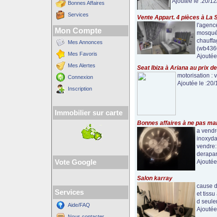
Ajoutée le :20/1
Bonnes Affaires
Services
Vente Appart. 4 pièces à La 
l'agenc
Mon Compte
mosquée
chauffag
Mes Annonces
(wb4360
Mes Favoris
Ajoutée
Mes Alertes
Seat Ibiza à Ariana au prix d
motorisation :
Connexion
Ajoutée le :20
Inscription
Immobilier sur carte
Bonnes affaires à ne pas ma
a vendre
inoxyda
vendre: 
derapan
Vote Google
Ajoutée
Salon karray
cause d
Services
et tiss
d seule
Aide/FAQ
Ajoutée
Nous contacter