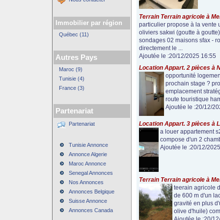
Terrain Terrain agricole à M
Immobilier par région
particulier propose à la vente 
oliviers sakwi (goutte à goutte)
Québec (11)
sondages 02 maisons sfax - ro
directement le ...
Ajoutée le :20/12/2025 16:55
Autres Pays
Location Appart. 2 pièces à 
Maroc (9)
opportunité logement
Tunisie (4)
prochain stage ? prof
France (3)
emplacement stratégi
route touristique ham
Ajoutée le :20/12/2
Partenariat
Location Appart. 3 pièces à 
Partenariat
a louer appartement s2
compose d'un 2 chambr
Tunisie Annonce
Ajoutée le :20/12/202
Annonce Algerie
Maroc Annonce
Senegal Annonces
Terrain Terrain agricole à M
Nos Annonces
teerain agricole 
Annonces Belgique
de 600 m d'un lac 
Suisse Annonce
gravité en plus d'
Annonces Canada
olive d'huile) com
Ajoutée le :20/1