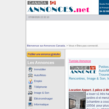
07/08/2026 22:32:10
Bienvenue sur Annonces Canada.
> Vous n'êtes pas connecté.
Tunisie Annonce
Les Annonces
Petites
Immobilier
Auto/M
Trouve
Auto/Moto
Rencontres, Image & Son, In
Emploi
Téléphonie
Location Appart. 1 pièce à Mn
Image & Son
a louer s1 très 
jardins d el me
Eléctroménager
1chambre a couch
Informatique
1050d pour plus d