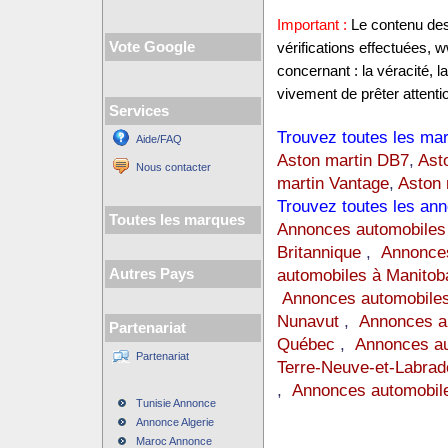
Important :
Le contenu des 
Vote Google
vérifications effectuées
concernant : la véracité, 
vivement de prêter attentio
Services
Trouvez toutes les mar
Aide/FAQ
Aston martin DB7
,
Ast
Nous contacter
martin Vantage
,
Aston 
Trouvez toutes les ann
Toutes les marques
Annonces automobiles 
Britannique
,
Annonces
automobiles à Manitob
Autres Pays
Annonces automobiles
Nunavut
,
Annonces au
Partenariat
Québec
,
Annonces au
Partenariat
Terre-Neuve-et-Labrad
,
Annonces automobil
Tunisie Annonce
Annonce Algerie
Maroc Annonce