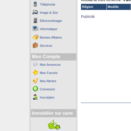
Résultat de votre recherche :
0 an
Téléphonie
Région
Modèle
Image & Son
Publicité
Eléctroménager
Informatique
Bonnes Affaires
Services
Mon Compte
Mes Annonces
Mes Favoris
Mes Alertes
Connexion
Inscription
Immobilier sur carte