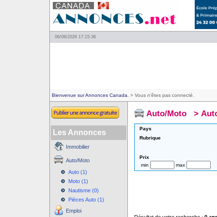
06/08/2026 17:15:36
Bienvenue sur Annonces Canada.
> Vous n'êtes pas connecté.
Auto/Moto
>
Aut
Pays
Les Annonces
Rubrique
Immobilier
Prix
Auto/Moto
min
max
Auto (1)
Moto (1)
Nautisme (0)
Pièces Auto (1)
Emploi