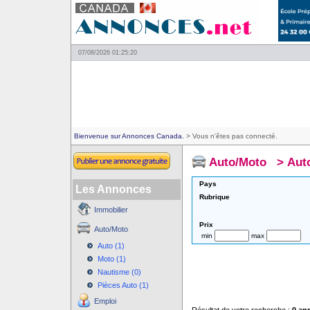
07/08/2026 01:25:20
Bienvenue sur Annonces Canada.
> Vous n'êtes pas connecté.
Auto/Moto
>
Aut
Pays
Les Annonces
Rubrique
Immobilier
Prix
Auto/Moto
min
max
Auto (1)
Moto (1)
Nautisme (0)
Pièces Auto (1)
Emploi