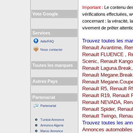
Important :
Le contenu des 
Vote Google
vérifications effectuées
concernant : la véracité, 
vivement de prêter attentio
Services
Trouvez toutes les mar
Aide/FAQ
Renault Avantime
,
Ren
Nous contacter
Renault FLUENCE
,
R
Scenic
,
Renault Kango
Toutes les marques
Renault Laguna.Break
Renault Megane.Break
Renault Megane.Coup
Autres Pays
Renault R5
,
Renault R
Renault R19
,
Renault 
Partenariat
Renault NEVADA
,
Ren
Partenariat
Renault Spider
,
Renaul
Renault Twingo
,
Renaul
Tunisie Annonce
Trouvez toutes les ann
Annonce Algerie
Annonces automobiles 
Maroc Annonce