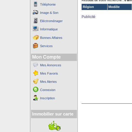
Résultat de votre recherche :
0 an
Téléphonie
Région
Modèle
Image & Son
Publicité
Eléctroménager
Informatique
Bonnes Affaires
Services
Mon Compte
Mes Annonces
Mes Favoris
Mes Alertes
Connexion
Inscription
Immobilier sur carte