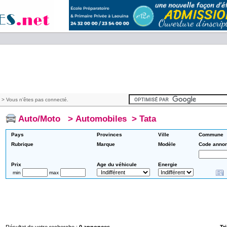
> Vous n'êtes pas connecté.
Auto/Moto
>
Automobiles
>
Tata
Pays
Provinces
Ville
Commune
Rubrique
Marque
Modèle
Code anno
Prix
Age du véhicule
Energie
min
max