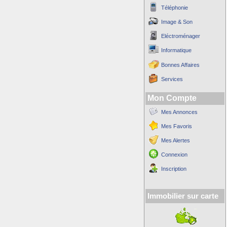
Téléphonie
Image & Son
Eléctroménager
Informatique
Bonnes Affaires
Services
Mon Compte
Mes Annonces
Mes Favoris
Mes Alertes
Connexion
Inscription
Immobilier sur carte