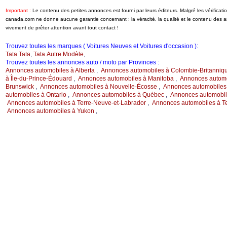
Important :
Le contenu des petites annonces est fourni par leurs éditeurs. Malgré les vérifica
canada.com ne donne aucune garantie concernant : la véracité, la qualité et le contenu des 
vivement de prêter attention avant tout contact !
Trouvez toutes les marques ( Voitures Neuves et Voitures d'occasion ):
Tata Tata
,
Tata Autre Modèle
,
Trouvez toutes les annonces auto / moto par Provinces :
Annonces automobiles à Alberta
,
Annonces automobiles à Colombie-Britanniq
à Île-du-Prince-Édouard
,
Annonces automobiles à Manitoba
,
Annonces automo
Brunswick
,
Annonces automobiles à Nouvelle-Écosse
,
Annonces automobiles
automobiles à Ontario
,
Annonces automobiles à Québec
,
Annonces automobil
Annonces automobiles à Terre-Neuve-et-Labrador
,
Annonces automobiles à Te
Annonces automobiles à Yukon
,