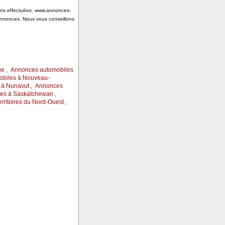
tions effectuées, www.annonces-
annonces. Nous vous conseillons
ue
,
Annonces automobiles
biles à Nouveau-
 à Nunavut
,
Annonces
es à Saskatchewan
,
rritoires du Nord-Ouest
,