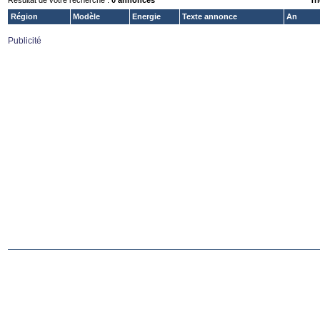
Résultat de votre recherche :
0 annonces
Tri
Région
Modèle
Energie
Texte annonce
An
Publicité