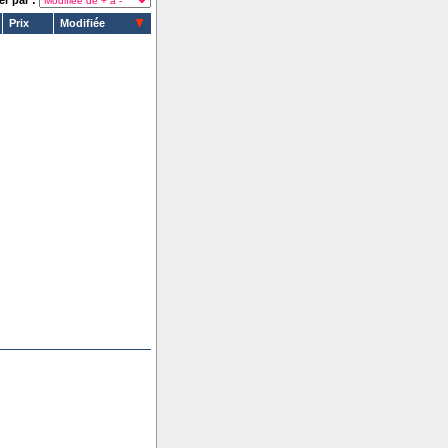
er par :
Prix
Modifiée