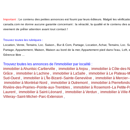
Important :
Le contenu des petites annonces est fourni par leurs éditeurs. Malgré les vérifica
canada.com ne donne aucune garantie concernant : la véracité, la qualité et le contenu des 
vivement de prêter attention avant tout contact !
Trouvez toutes les rubriques :
Location, Vente, Terrains, Loc. Saison., Bur & Com, Partage, Location, Achat, Terrains, Loc.
Partage, Appartement, Maison, Maison au bord de la mer, Appartement pied dans l'eau, Loft
Gérence libre ...
Trouvez toutes les annonces de l'immobilier par localité :
immobilier à Ahuntsic-Cartierville
,
immobilier à Anjou
,
immobilier à Côte-des-
Grâce
,
immobilier à Lachine
,
immobilier à LaSalle
,
immobilier à Le Plateau-
Sud-Ouest
,
immobilier à L'Île-Bizard–Sainte-Geneviève
,
immobilier à Mercie
immobilier à Montréal-Nord
,
immobilier à Outremont
,
immobilier à Pierrefond
Rivière-des-Prairies–Pointe-aux-Trembles
,
immobilier à Rosemont–La Petite-Pa
Laurent
,
immobilier à Saint-Léonard
,
immobilier à Verdun
,
immobilier à Ville-
Villeray–Saint-Michel–Parc-Extension
,