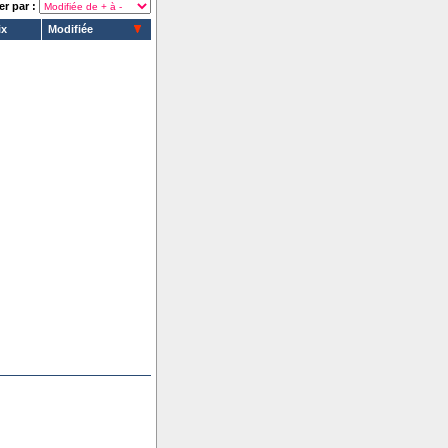
er par :
ix
Modifiée