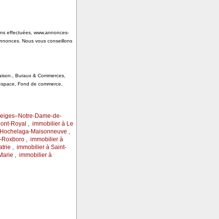
tions effectuées, www.annonces-
annonces. Nous vous conseillons
 Saison., Buraux & Commerces,
, espace, Fond de commerce,
Neiges–Notre-Dame-de-
Mont-Royal
,
immobilier à Le
r–Hochelaga-Maisonneuve
,
s-Roxboro
,
immobilier à
trie
,
immobilier à Saint-
Marie
,
immobilier à