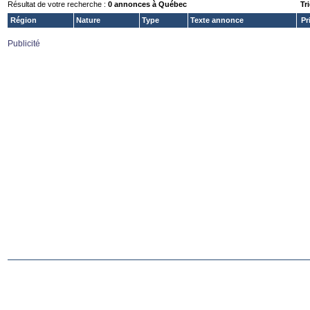
Résultat de votre recherche :
0 annonces à Québec
Tri
Région
Nature
Type
Texte annonce
Pr
Publicité