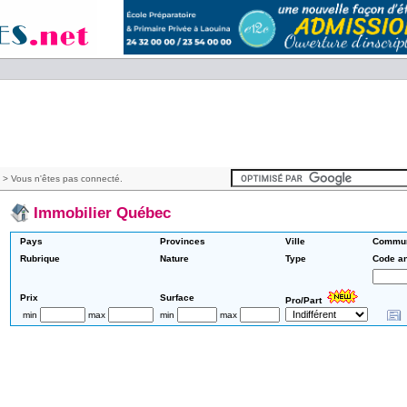
> Vous n'êtes pas connecté.
Immobilier Québec
Pays
Provinces
Ville
Commu
Rubrique
Nature
Type
Code a
Prix
Surface
Pro/Part
min
max
min
max