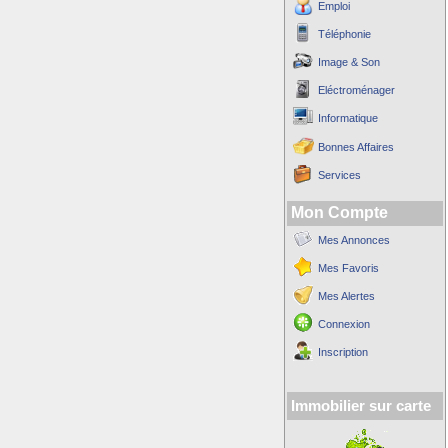
Emploi
Téléphonie
Image & Son
Eléctroménager
Informatique
Bonnes Affaires
Services
Mon Compte
Mes Annonces
Mes Favoris
Mes Alertes
Connexion
Inscription
Immobilier sur carte