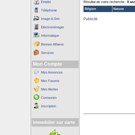
Emploi
Résultat de votre recherche :
0 an
Région
Nature
Téléphonie
Image & Son
Publicité
Eléctroménager
Informatique
Bonnes Affaires
Services
Mon Compte
Mes Annonces
Mes Favoris
Mes Alertes
Connexion
Inscription
Immobilier sur carte