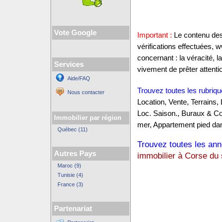
Vote Google
Important :
Le contenu des 
vérifications effectuées
concernant : la véracité, 
Services
vivement de prêter attentio
Aide/FAQ
Trouvez toutes les rubriqu
Nous contacter
Location, Vente, Terrains,
Loc. Saison., Buraux & C
Immobilier par région
mer, Appartement pied dan
Québec (11)
Trouvez toutes les anno
Autres Pays
immobilier à Corse du
Maroc (9)
Tunisie (4)
France (3)
Partenariat