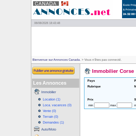
06/08/2026 18:43:48
Bienvenue sur Annonces Canada.
> Vous n'êtes pas connecté.
Immobilier Corse
Pays
P
Les Annonces
Rubrique
N
Immobilier
Location (1)
Prix
S
Loca. vacances (0)
min
max
m
Vente (0)
Terrain (0)
Demandes (1)
Auto/Moto