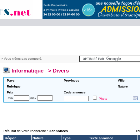
> Vous n'êtes pas connecté.
Informatique
>
Divers
Pays
Provinces
Ville
Rubrique
Nature
Prix
Code annonce
min
max
Photo
Résultat de votre recherche :
0 annonces
Tri
Région
Nature
Type
Texte annonce