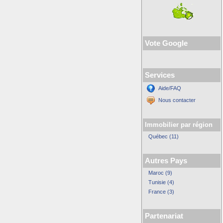
Vote Google
Services
Aide/FAQ
Nous contacter
Immobilier par région
Québec (11)
Autres Pays
Maroc (9)
Tunisie (4)
France (3)
Partenariat