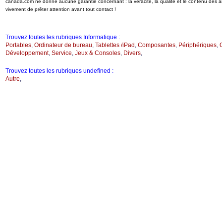
canada.com ne donne aucune garantie concernant : la véracité, la qualité et le contenu des 
vivement de prêter attention avant tout contact !
Trouvez toutes les rubriques Informatique :
Portables
,
Ordinateur de bureau
,
Tablettes /iPad
,
Composantes
,
Périphériques
,
Développement
,
Service
,
Jeux & Consoles
,
Divers
,
Trouvez toutes les rubriques undefined :
Autre
,