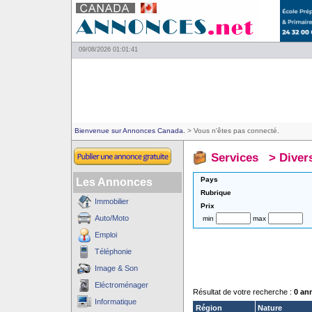
09/08/2026 01:01:41
Bienvenue sur Annonces Canada.
> Vous n'êtes pas connecté.
Services
>
Diver
Pays
Les Annonces
Rubrique
Immobilier
Prix
Auto/Moto
min
max
Emploi
Téléphonie
Image & Son
Eléctroménager
Résultat de votre recherche :
0 an
Informatique
Région
Nature